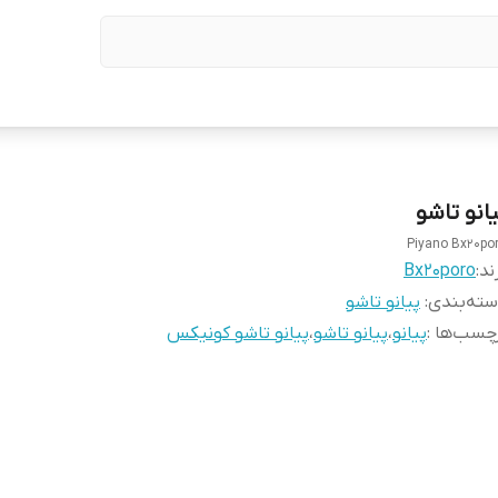
یانو تاشو
Piyano Bx20po
ند:
Bx20poro
ته‌بندی
:
پیانو تاشو
چسب‌ها :
پیانو
،
پیانو تاشو
،
پیانو تاشو کونیکس