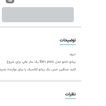
توضیحات
درود
پیانو تاشو مدل Bx20 poro یک ساز عالی برای شروع
کلید سنگین حس یک پیانو کلاسیک را برای نوازنده شبیح 
🔥لوازم جانبی هندزفری پدال و پایه نت 🔥
قابل حمل بودن و قابلیت شارژ کردن پیانو یکی از مزیت 
برای اطلاعات بیشتر و سفارش میتوانید مستقیم با فروشگاه ارتباط 
نظرات