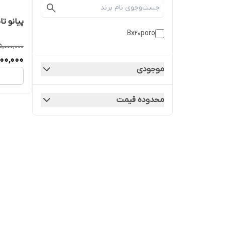
پیانو تا
Bx20poro
,000,000
00,000
موجودی
محدوده قیمت