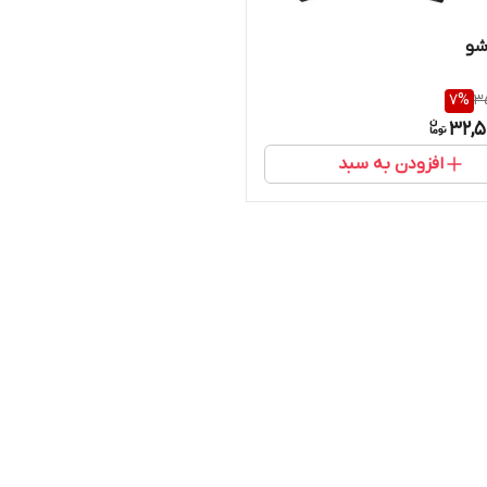
شو
7
%
35
32,5
افزودن به سبد