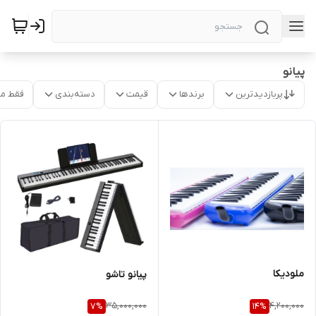
پیانو
پربازدیدترین
برندها
قیمت
دسته‌بندی
فقط م
ملودیکا
پیانو تاشو
35,000,000
4,200,000
7
%
14
%