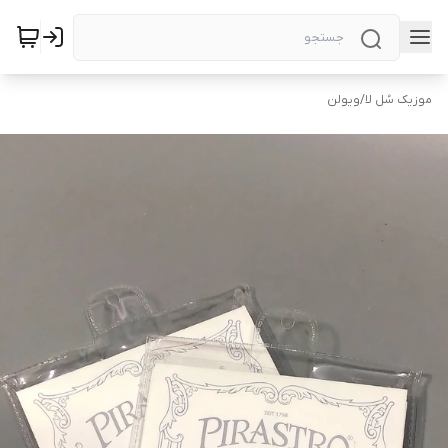
موزیک سُل لا
/
ویولن