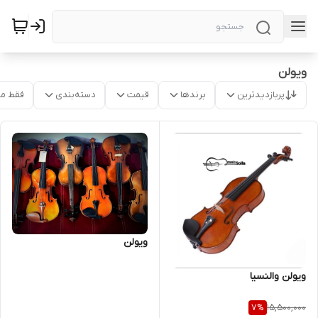
ویولن
پربازدیدترین
برندها
قیمت
دسته‌بندی
فقط م
ویولن
ویولن والنسیا
15,500,000
7
%