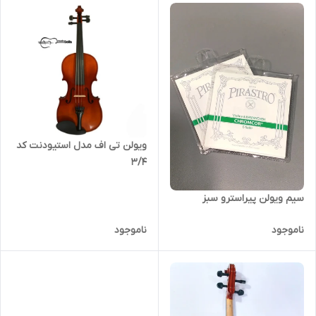
ویولن تی اف مدل استیودنت کد
۳/۴
سیم ویولن پیراسترو سبز
ناموجود
ناموجود