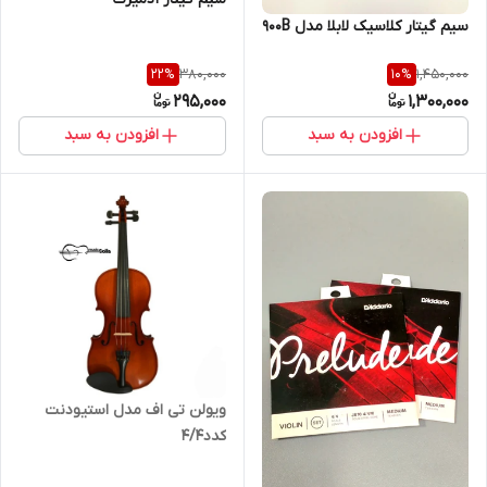
سیم گیتار کلاسیک لابلا مدل 900B
380,000
1,450,000
22
%
10
%
295,000
1,300,000
افزودن به سبد
افزودن به سبد
ویولن تی اف مدل استیودنت
کدد۴/۴