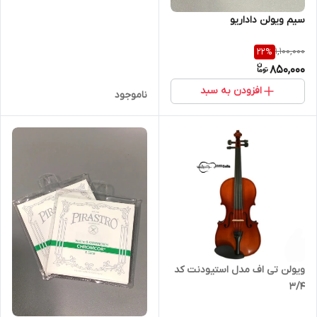
سیم ویولن داداریو
1,100,000
22
%
850,000
افزودن به سبد
ناموجود
ویولن تی اف مدل استیودنت کد
۳/۴