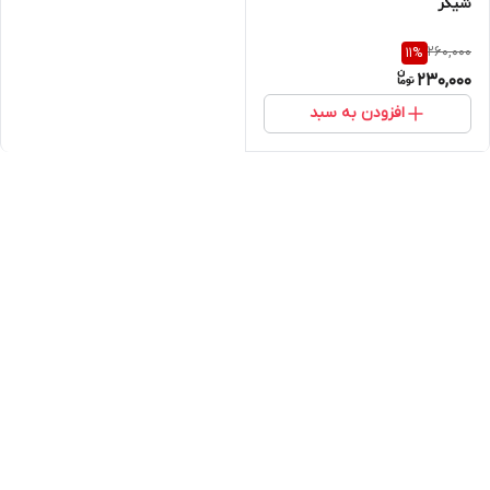
شیکر
260,000
11
%
230,000
افزودن به سبد