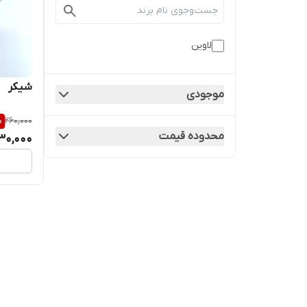
لاوین
شیکر
موجودی
%
260,000
محدوده قیمت
30,000