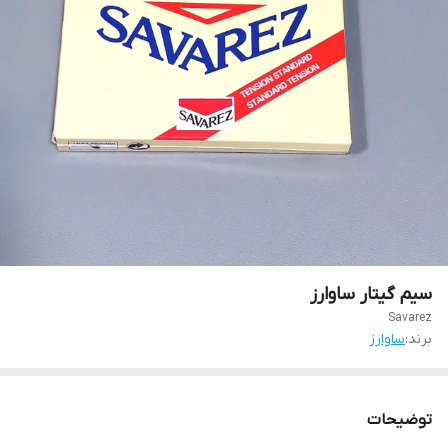
سیم گیتار ساوارز
Savarez
برند:
ساوارز
توضیحات