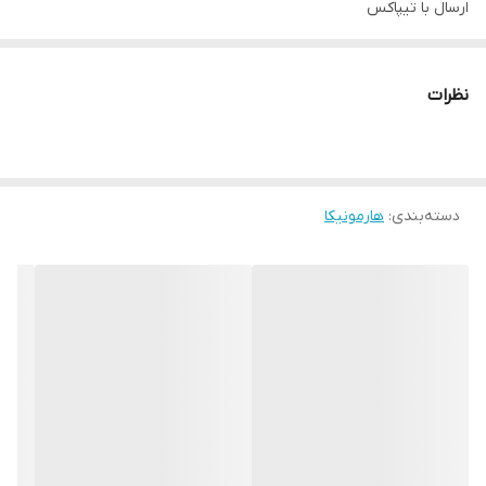
ارسال با تیپاکس
حضوری شهر قدس دوره میدان آزادی موسیقی سُل لا
بعداز واریز رسید در پیام رسان ارسال کنید و آدرس و مشخصات کامل
نظرات
جهت ارسال
دسته‌بندی
:
هارمونیکا