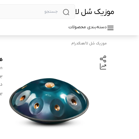
موزیک سُل لا
دسته‌بندی محصولات
موزیک سُل لا
/
هنگدرام
ه
an
بر
دس
بر