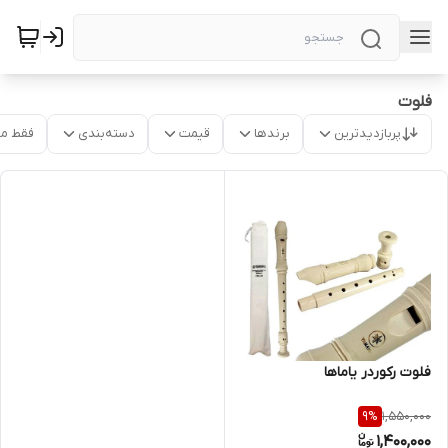
فلوت
پربازدیدترین
برندها
قیمت
دسته‌بندی
فقط م
فلوت رکوردر یاماها
1,550,000
9
%
1,400,000