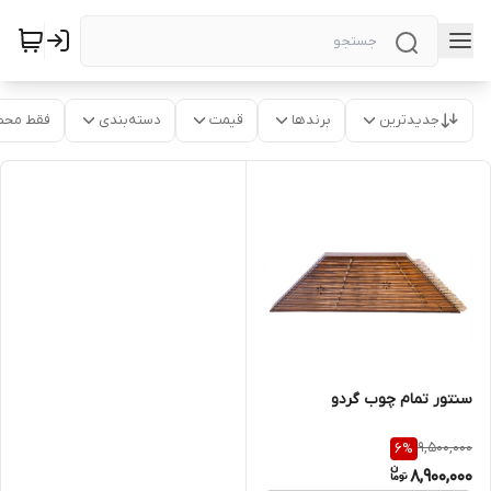
جدیدترین
برندها
قیمت
دسته‌بندی
فقط محص
سنتور تمام چوب گردو
9,500,000
6
%
8,900,000