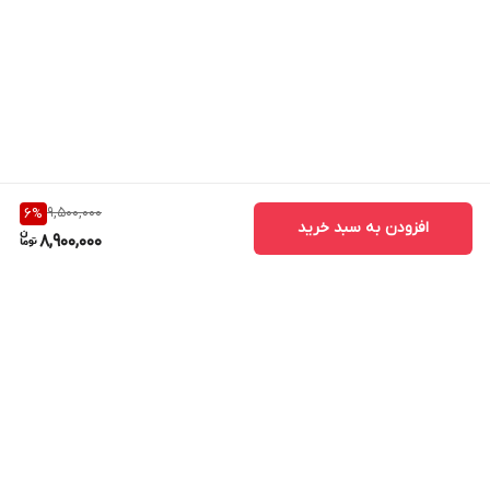
9,500,000
6
%
افزودن به سبد خرید
8,900,000
برگشت به بالا