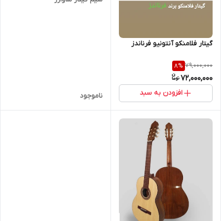
گیتار فلامنکو آنتونیو فرناندز
79,000,000
8
%
72,000,000
افزودن به سبد
ناموجود