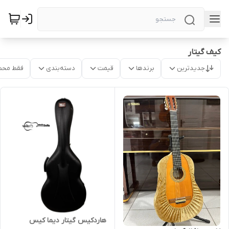
کیف گیتار
جدیدترین
برندها
قیمت
دسته‌بندی
فقط محص
هاردکیس گیتار دیما کیس