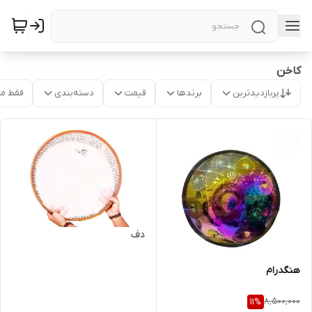
کاخن
پربازدیدترین
برندها
قیمت
دسته‌بندی
فقط م
دف
هنگدرام
8,500,000
11
%