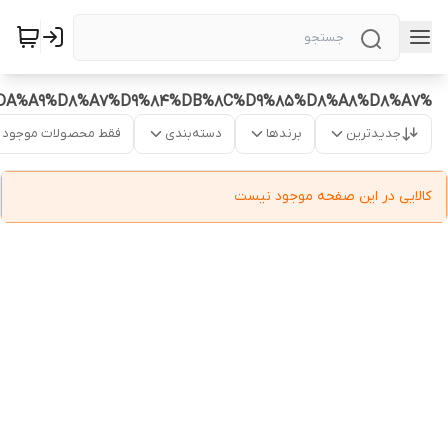
%DA%A9%D8%A7%D9%84%DB%8C%D9%85%D8%A8%D8%A7
جدیدترین
برندها
دسته‌بندی
فقط محصولات موجود
کالایی در این صفحه موجود نیست