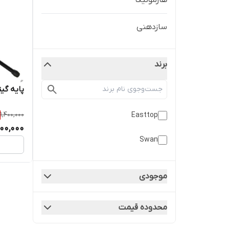
هارمونیکا
سازدهنی
برند
پایه گیت
1,400,000
Easttop
200,000
Swan
موجودی
محدوده قیمت