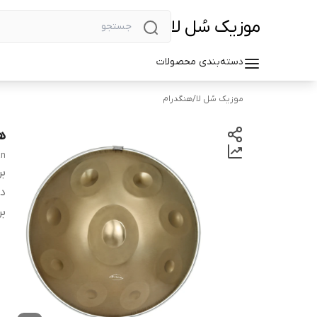
موزیک سُل لا
دسته‌بندی محصولات
موزیک سُل لا
/
هنگدرام
هنگدرا
an
بر
دس
بر