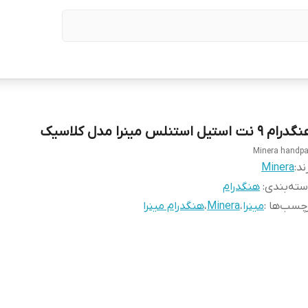
ام ۹ نت استیل استنلس مینرا مدل کلاسیک
Minera handp
ند:
Minera
ته‌بندی
:
هنگدرام
چسب‌ها :
مینرا
،
Minera
،
هنگدرام مینرا