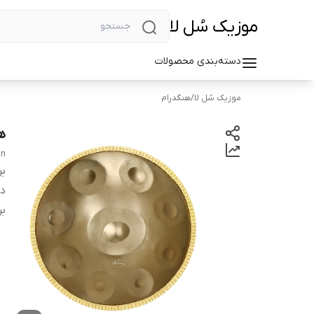
موزیک سُل لا
دسته‌بندی محصولات
موزیک سُل لا
/
هنگدرام
هنگدر
an
بر
دس
بر