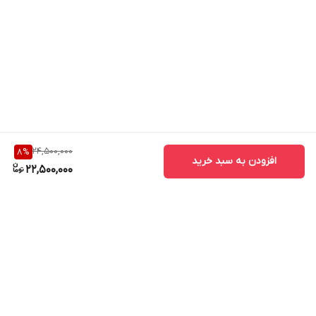
24,500,000
8
%
افزودن به سبد خرید
22,500,000
برگشت به بالا