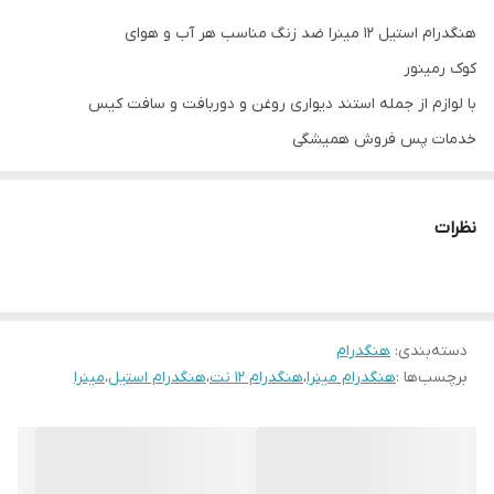
هنگدرام استیل ۱۲ مینرا ضد زنگ مناسب هر آب و هوای
کوک رمینور
با لوازم از جمله استند دیواری روغن و دوربافت و سافت کیس
خدمات پس فروش همیشگی
امکان خریداقساط بصورت حضوری آدرس پیج music_solla
فروش اقساطی هنگدرام و تمامی سازها
نظرات
۰۹۰۳۹۸۶۹۰۰۵
هنگدرام اقساط
هنگدرام مینرا
دسته‌بندی
:
هنگدرام
برچسب‌ها :
هنگدرام مینرا
،
هنگدرام ۱۲ نت
،
هنگدرام استیل
،
مینرا