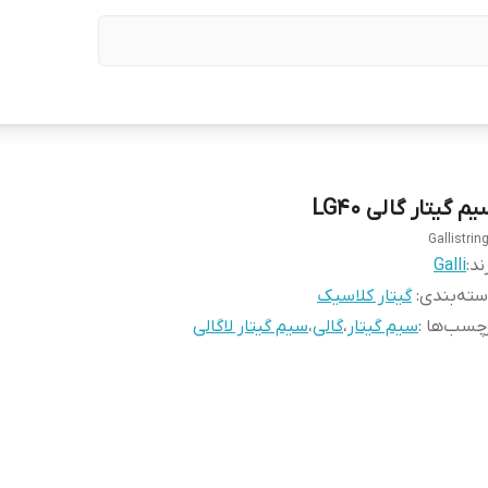
م گیتار گالی LG40
Gallistrin
ند:
Galli
ته‌بندی
:
گیتار کلاسیک
چسب‌ها :
سیم گیتار
،
گالی
،
سیم گیتار لاگالی