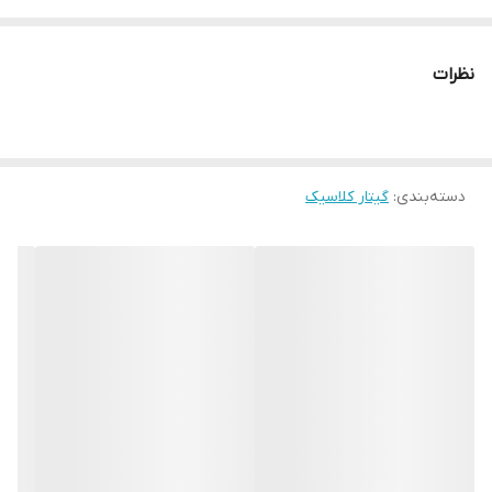
گالری موسیقی سُل لا تخصصی ترین گالری موسیقی در غرب تهران
آدرس پیج
نظرات
Music_solla
دسته‌بندی
:
گیتار کلاسیک