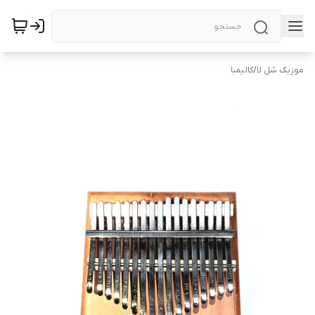
موزیک سُل لا
/
کالیمبا