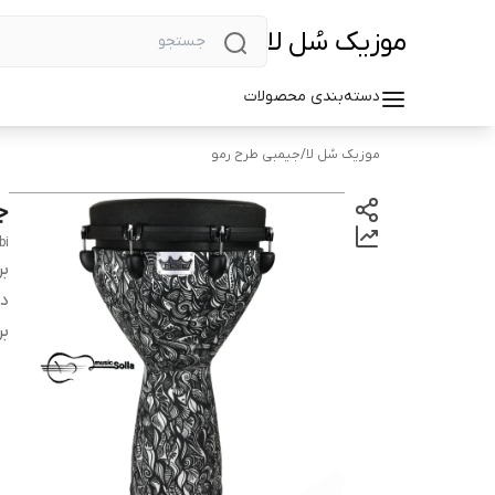
موزیک سُل لا
دسته‌بندی محصولات
موزیک سُل لا
/
جیمبی طرح رمو
ج
bi
بر
دس
بر