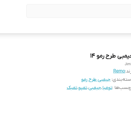
یمبی طرح رمو ۱۴
Jim
ند:
Remo
ته‌بندی
:
جیمبی طرح رمو
چسب‌ها :
تومبا
،
جیمبی
،
تمپو
،
تمبک