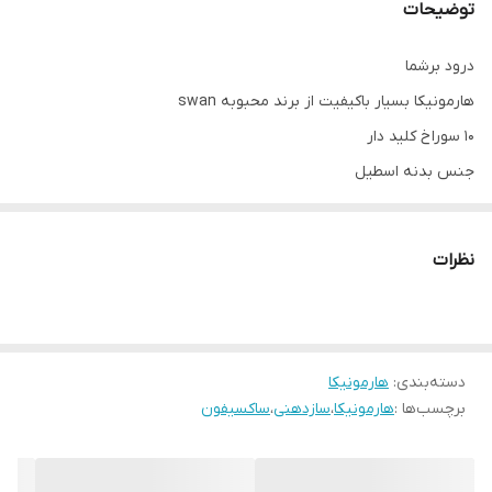
توضیحات
درود برشما
هارمونیکا بسیار باکیفیت از برند محبوبه swan
۱۰ سوراخ کلید دار
جنس بدنه اسطیل
انواع ساز موجود در گالری موسیقی سُل لا
ارسال به تمام نقاط کشور
نظرات
دسته‌بندی
:
هارمونیکا
برچسب‌ها :
هارمونیکا
،
سازدهنی
،
ساکسیفون