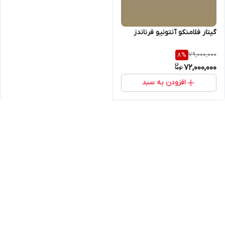
گیتار فلامنکو آنتونیو فرناندز
79,000,000
8
%
72,000,000
افزودن به سبد