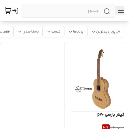
پربازدیدترین
برندها
قیمت
دسته‌بندی
فقط م
گیتار پارسی p70
9,500,000
10
%