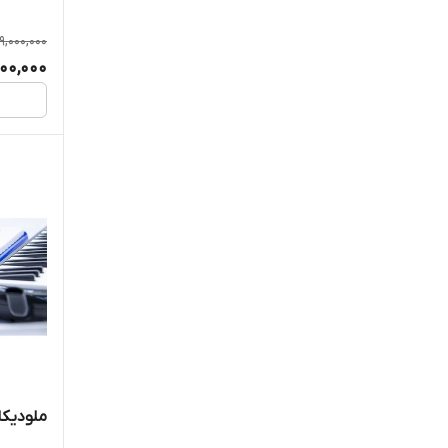
دف
19,000,000
رمو و مینل
500,000
ساوارز
سووان
کرشمه
لابلا
لاوین
هندی
والنسیا
ملودیکا
ویولن