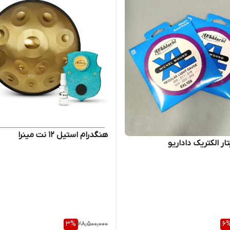
هنگدرام استیل ۱۲ نت مینرا
ار الکتریک داداریو
3
%
28,500,000
6