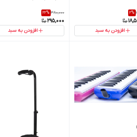
22
%
380,000
2
%
295,000
18,
افزودن به سبد
افزودن به سبد