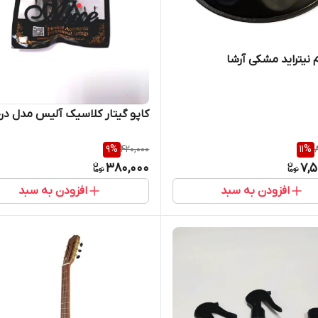
 نیتراید مشکی آرشا
کاپو گیتار کلاسیک آلیس مدل دن
9
%
420,000
11
%
380,000
7,5
افزودن به سبد
افزودن به سبد