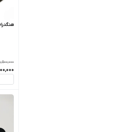
هنگدرام
8,500,000
00,000