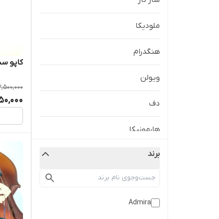
ساز تار
ملودیکا
هنگدرام
کاپو سن
ویولن
,500,000
950,000
دف
هارمونیکا
برند
هاردکیس گیتار ‌کلاسیک
سه تار
Admira
سیم گیتار