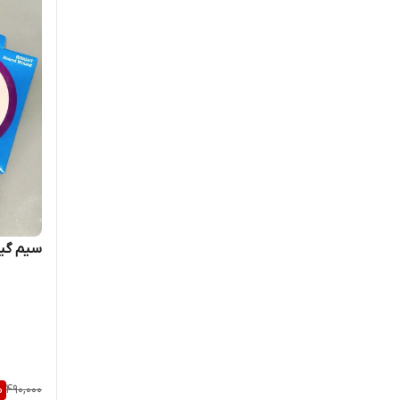
سنتور
Jiko
پیانو تاشو
Labela
تومبا
Martin
جیکو
Mehdipor
سازدهنی
Minera
کالیمبا حرفه ای
سیم گیت
Minera handpan
کیف کالیمبا
Paul bali
Remo
Savarez
%
490,000