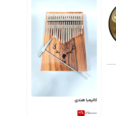
کالیمبا هندی
21
%
1,250,000