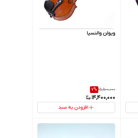
ویولن والنسیا
7
%
15,500,000
14,400,000
افزودن به سبد