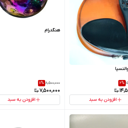
هنگدرام
النسیا
11
%
8,500,000
6
%
1
7,500,000
14,
افزودن به سبد
افزودن به سبد