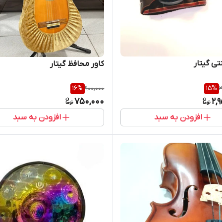
تی گیتار
کاور محافظ گیتار
16
%
900,000
15
%
3
750,000
2,
افزودن به سبد
افزودن به سبد