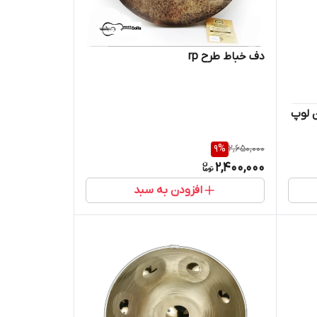
دف خباط طرح rp
 لوپ
9
%
2,650,000
2,400,000
افزودن به سبد